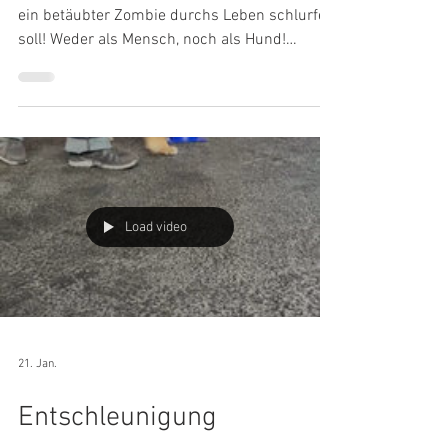
Selbstregulation
Selbstregulation bedeutet nicht, dass man wie
ein betäubter Zombie durchs Leben schlurfen
soll! Weder als Mensch, noch als Hund!
„Gelingende Selbstregulation heisst, dass wir
unsere eigenen inneren Zustände halten und
steuern können. Sie ermöglicht uns, mit dem,
was da ist, zu sein, ohne davon überflutet zu
werden oder es zu unterdrücken.“ (Verena
König)
Load video
21. Jan.