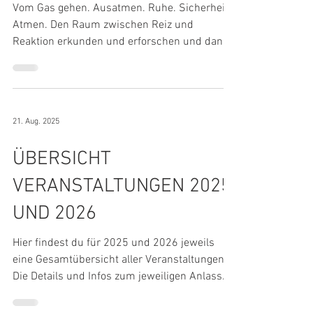
Entschleunigung
Vom Gas gehen. Ausatmen. Ruhe. Sicherheit.
Atmen. Den Raum zwischen Reiz und
Reaktion erkunden und erforschen und dann
diesen Raum mit Liebe, Wärme, Freude,
Lebendigkeit, Verständnis und Wohlwollen
füllen. Mit dieser inneren Haltung und
Ausrichtung begleitest du deinen Hund,
21. Aug. 2025
seinen eigenen Raum zwischen Reiz und
Reaktion zu finden. Hundeschule Namida
ÜBERSICHT
Intensivtraining Entschleunigung (alle Termine
unter „Veranstaltungen“)
VERANSTALTUNGEN 2025
UND 2026
Hier findest du für 2025 und 2026 jeweils
eine Gesamtübersicht aller Veranstaltungen.