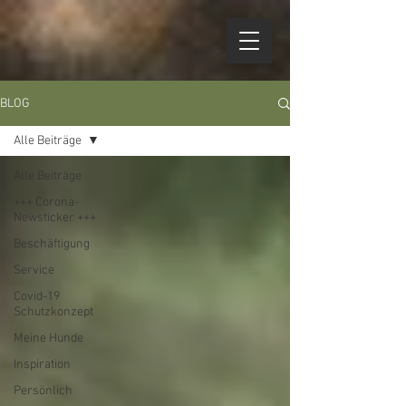
BLOG
Alle Beiträge
Alle Beiträge
+++ Corona-
Newsticker +++
Beschäftigung
Service
Covid-19
Schutzkonzept
Meine Hunde
Inspiration
Persönlich