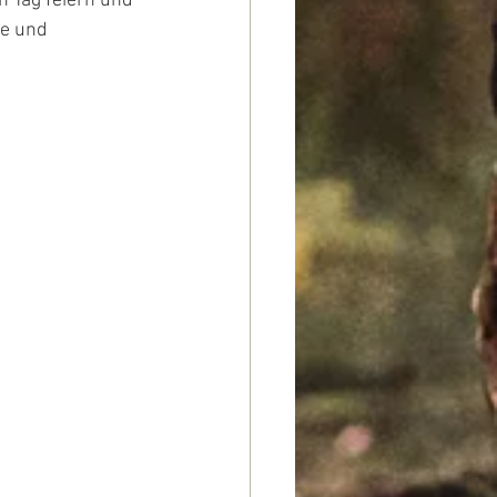
 Tag feiern und 
e und 