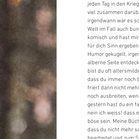
jeden Tag in den Krie
viel zusammen darüber
irgendwann war es so 
Welt im Fall auch bun
komisch und hast mir 
für dich Sinn ergeben
Humor gekugelt, irge
alberne Seite entdec
bist du oft altersmild
dass du immer noch b
friert dann nicht mehr
noch ausbreiten, wen
gestern hast du ein f
nein ich weiss! dass 
böse sein. Meine Büch
dass du nicht mehr s
bearbeitet und zum S