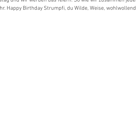
stag und wir werden das feiern. So wie wir zusammen jeden
hr. Happy Birthday Strumpfi, du Wilde, Weise, wohlwollend