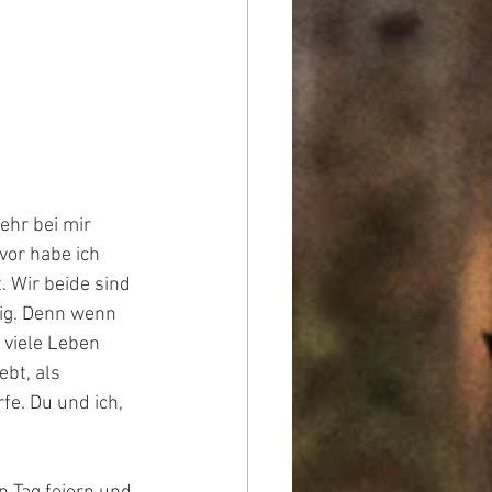
ehr bei mir 
vor habe ich 
 Wir beide sind 
tig. Denn wenn 
 viele Leben 
bt, als 
e. Du und ich, 