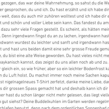
g gezogen, das war deine Wahrnehmung, so sahst du die We
 gesprochen, du und ich. Du hast erzählt und ich habe dir
weit, dass du auch mir zuhören wolltest und ich habe dir e
t und schön und voller Liebe sein kann. Das fandest du am
dazu sehr viele Fragen gestellt. Es scheint, als hätten me
. Denn irgendwann fingst du an zu lachen, irgendwann hast
ndwann wurdest du leichter und sanft und irgendwann has
kt und hast uns beiden damit eine sehr grosse Freude gema
e, du bist eine alte Weise geworden. Du hast vieles nicht me
aykanisch kannst, das zeigst du uns allen noch ab und zu.
 gleich ein, so wie früher, aber so ein leichter Bodenfrost 
n du Luft holst. Du machst immer noch meine Sachen kapu
ast nigelnagelneues T-Shirt zerfetzt, danke meine Liebe, da
es dir grossen Spass gemacht hat und deshalb kann ich dir 
er hast du schon länger nicht mehr gelesen, das liegt vielle
o gut siehst? Deine Buddelkuhlen im Garten werden regelm
chlafen benutzt, denn nach dem ordentlichen Sonnenbad g