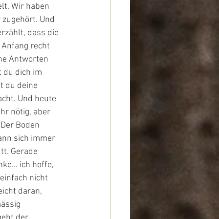
lt. Wir haben 
 zugehört. Und 
rzählt, dass die 
 Anfang recht 
ine Antworten 
 du dich im 
t du deine 
cht. Und heute 
hr nötig, aber 
 Der Boden 
kann sich immer 
tt. Gerade 
nke… ich hoffe, 
einfach nicht 
icht daran, 
ässig 
eht der 