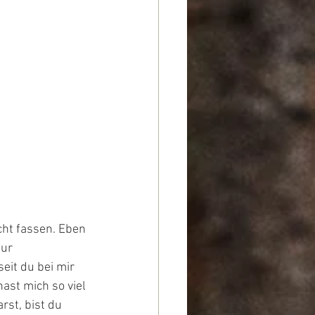
cht fassen. Eben 
ur 
it du bei mir 
ast mich so viel 
rst, bist du 