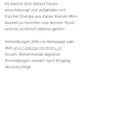
Du kannst dich darauf freuen, 
entschleunigt und aufgeladen mit 
frischer Energie aus dieser kleinen Mini-
Auszeit zu kommen und deinem Hund 
wird es sicherlich ebenso gehen!
Anmeldungen bitte via Homepage oder 
Mail 
anja.niederberger@gmx.ch
Anzahl Teilnehmende begrenzt, 
Anmeldungen werden nach Eingang 
berücksichtigt
Ich freue mich sehr, mit euch und euren 
Hunden einen wundervollen Sommer zu 
geniessen, ganz nach dem Motto: 
wir 
machen es uns schön!
 Ich freue mich 
auf zahlreiches Interesse und 
Anmeldungen und wünsche euch eine 