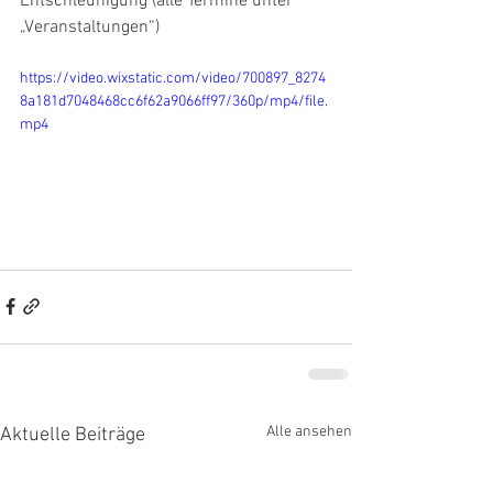
Entschleunigung (alle Termine unter 
„Veranstaltungen“)
https://video.wixstatic.com/video/700897_8274
8a181d7048468cc6f62a9066ff97/360p/mp4/file.
mp4
Alle ansehen
Aktuelle Beiträge