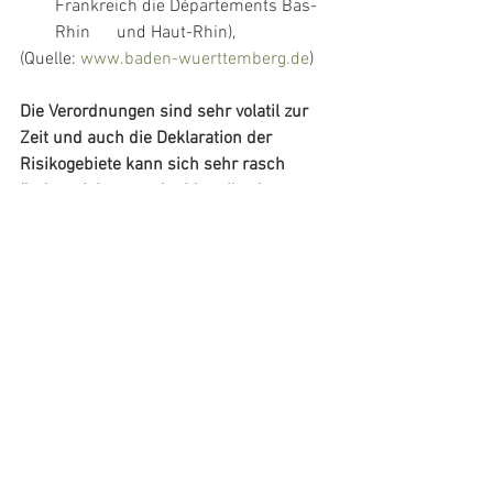
Frankreich die Départements Bas-
Rhin      und Haut-Rhin),
(Quelle: 
www.baden-wuerttemberg.de
)
Die Verordnungen sind sehr volatil zur 
Zeit und auch die Deklaration der 
Risikogebiete kann sich sehr rasch 
ändern. Ich versuche hier alles immer 
auf dem neuesten Stand zu halten. Bitte 
kontaktiere mich bei Fragen oder 
Unsicherheiten, ich helfe und 
unterstütze dich gerne wo immer 
möglich.
Der Ordnunghalber sei darauf 
hingewiesen, dass die 
Hygieneregelungen und 
Schutzmassnahmen zu jeder Zeit 
befolgt werden und das Training 