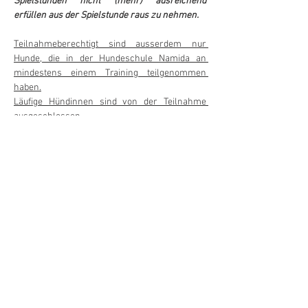
Spielstunden nicht (mehr) ausreichend 
erfüllen aus der Spielstunde raus zu nehmen.
Teilnahmeberechtigt sind ausserdem nur 
Hunde, die in der Hundeschule Namida an 
mindestens einem Training teilgenommen 
haben.
Läufige Hündinnen sind von der Teilnahme 
ausgeschlossen.
Daten:
Überblick aller Daten in der untenstehenden 
pdf Datei
Weiterlesen >
Anmelden