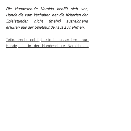
Die Hundeschule Namida behält sich vor, 
Hunde die vom Verhalten her die Kriterien der 
Spielstunden nicht (mehr) ausreichend 
erfüllen aus der Spielstunde raus zu nehmen.
Teilnahmeberechtigt sind ausserdem nur 
Hunde, die in der Hundeschule Namida an 
mindestens einem Training teilgenommen 
haben.
Läufige Hündinnen sind von der Teilnahme 
ausgeschlossen.
Daten:
Überblick aller Daten in der untenstehenden 
pdf Datei
Weiterlesen >