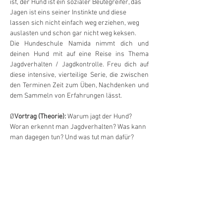
ist, der Hund ist ein sozialer Beutegreifer, das 
Jagen ist eins seiner Instinkte und diese 
lassen sich nicht einfach weg erziehen, weg 
auslasten und schon gar nicht weg keksen.
Die Hundeschule Namida nimmt dich und 
deinen Hund mit auf eine Reise ins Thema 
Jagdverhalten / Jagdkontrolle. Freu dich auf 
diese intensive, vierteilige Serie, die zwischen 
den Terminen Zeit zum Üben, Nachdenken und 
dem Sammeln von Erfahrungen lässt.
Ø
Vortrag (Theorie): 
Warum jagt der Hund? 
Woran erkennt man Jagdverhalten? Was kann 
man dagegen tun? Und was tut man dafür? 
Welche Bausteine führen zu einer 
Jagdkontrolle? Gibt es Grenzen des 
Machbaren und was bedeutet Management?
Ø
Tagesseminar (Praxis): 
ERARBEITEN der in 
der Theorie erlernten Bausteine, die der 
Jagdkontrolle dienen
Ø
Unterwegs im Wald (Praxis): 
ANWENDEN der 
Bausteine im Alltag