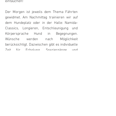
eintauchen!
Der Morgen ist jeweils dem Thema Fährten 
gewidmet. Am Nachmittag trainieren wir auf 
dem Hundeplatz oder in der Halle: Namida-
Classics, Longieren, Entschleunigung und 
Körpersprache Hund in Begegnungen. 
Wünsche werden nach Möglichkeit 
berücksichtigt. Dazwischen gibt es individuelle 
Zeit für Erholung, Spaziergänge und 
Feriengenuss. Ein gemeinsames Abendessen 
in einem der umliegenden Restaurants rundet 
den Tag jeweils gemütlich und kulinarisch 
genussvoll ab.
Trainingskosten:
CHF 750.00 (Partner CHF 200.00)
(exklusiv Übernachtungen, Verpflegung, 
Ausflug)
Weiterlesen >