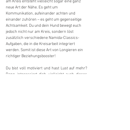
am Kreis entsteht vielleicht sogar eine ganz 
neue Art der Nähe. Es geht um 
Kommunikation, aufeinander achten und 
einander zuhören – es geht um gegenseitige 
Achtsamkeit. Du und dein Hund bewegt euch 
jedoch nicht nur am Kreis, sondern löst 
zusätzlich verschiedene Namida-Classics-
Aufgaben, die in die Kreisarbeit integriert 
werden. Somit ist diese Art von Longieren ein 
richtiger Beziehungsbooster!
Du bist voll motiviert und hast Lust auf mehr? 
Dann interessiert dich vielleicht auch dieses 
Angebot:
ØBeschäftigungsnachmittag «Longieren + 
Futterbeutelarbeit»
Termine:
6.2./6.3./3.4./8.5./5.6/3.7./4.9./2.10./13.11./4.12.
2025
Zeit:  