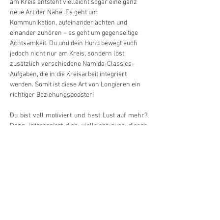
am Kreis entsteht vielleicht sogar eine ganz 
neue Art der Nähe. Es geht um 
Kommunikation, aufeinander achten und 
einander zuhören – es geht um gegenseitige 
Achtsamkeit. Du und dein Hund bewegt euch 
jedoch nicht nur am Kreis, sondern löst 
zusätzlich verschiedene Namida-Classics-
Aufgaben, die in die Kreisarbeit integriert 
werden. Somit ist diese Art von Longieren ein 
richtiger Beziehungsbooster!
Du bist voll motiviert und hast Lust auf mehr? 
Dann interessiert dich vielleicht auch dieses 
Angebot:
ØBeschäftigungsnachmittag «Longieren + 
Futterbeutelarbeit»
Termine:
6.2./6.3./3.4./8.5./5.6/3.7./4.9./2.10./13.11./4.12.
2025
Zeit:  