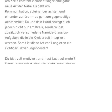
am Kreis entsteht vielleicht sogar eine ganz 
neue Art der Nähe. Es geht um 
Kommunikation, aufeinander achten und 
einander zuhören – es geht um gegenseitige 
Achtsamkeit. Du und dein Hund bewegt euch 
jedoch nicht nur am Kreis, sondern löst 
zusätzlich verschiedene Namida-Classics-
Aufgaben, die in die Kreisarbeit integriert 
werden. Somit ist diese Art von Longieren ein 
richtiger Beziehungsbooster!
Du bist voll motiviert und hast Lust auf mehr? 
Dann interessiert dich vielleicht auch dieses 
Angebot:
ØBeschäftigungsnachmittag «Longieren + 
Futterbeutelarbeit»
Termine:
6.2./6.3./3.4./8.5./5.6/3.7./4.9./2.10./13.11./4.12.
2025
Zeit:  