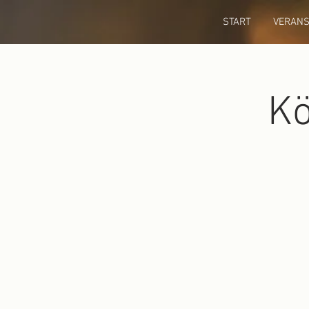
START
VERANS
Kö