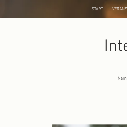
START
VERANS
Int
Nami