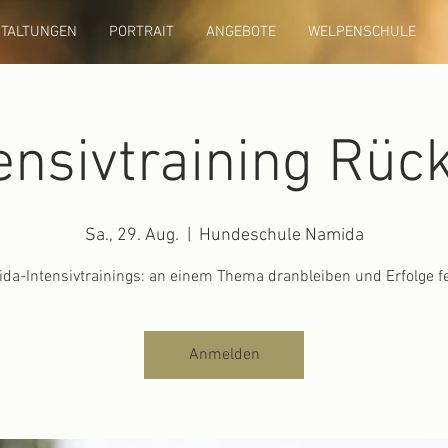
TALTUNGEN
PORTRAIT
ANGEBOTE
WELPENSCHULE
ensivtraining Rüc
Sa., 29. Aug.
  |  
Hundeschule Namida
da-Intensivtrainings: an einem Thema dranbleiben und Erfolge fe
Anmelden