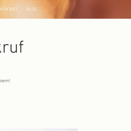
KONTAKT
BLOG
kruf
iern!