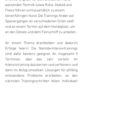
passenden Technik sowie Ruhe, Geduld und 
Fleiss führen schlussendlich zu einem 
leinenführigen Hund. Die Trainings finden auf 
Spaziergängen an verschiedenen Orten statt 
und an einem Termin auf dem Hundeplatz, um 
an den Details und dem Feinschliff zu arbeiten.
An einem Thema dranbleiben und dadurch 
Erfolge feiern! Die Namida-Intensivtrainings 
sind dafür bestens geeignet. An insgesamt 5 
Terminen, über das Jahr verteilt. Im 
Intensivtraining dazulernen und verfeinern und 
dann im Alltag umsetzen. Lösungen für allfällig 
entstandene Probleme erarbeiten, an den 
nächsten Trainingsschritten feilen. Individuell 
auf dich und deinen Hund abgestimmt und 
natürlich mit dem typischen Namida-Feedback 
– konstruktiv, ehrlich, wohlwollend, pro Hund 
und pro Mensch!
Ein einzelner Termin kann auf Wunsch gebucht 