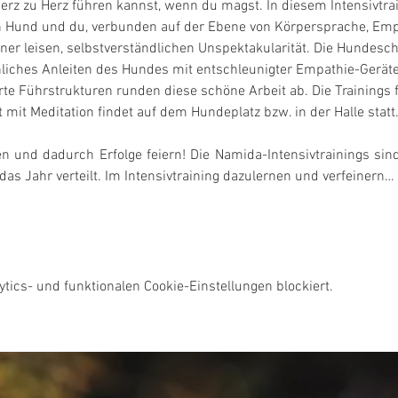
rz zu Herz führen kannst, wenn du magst. In diesem Intensivtrain
n Hund und du, verbunden auf der Ebene von Körpersprache, Emp
ner leisen, selbstverständlichen Unspektakularität. Die Hundesc
ches Anleiten des Hundes mit entschleunigter Empathie-Gerätea
rte Führstrukturen runden diese schöne Arbeit ab. Die Trainings
t mit Meditation findet auf dem Hundeplatz bzw. in der Halle statt
und dadurch Erfolge feiern! Die Namida-Intensivtrainings sind
as Jahr verteilt. Im Intensivtraining dazulernen und verfeinern…
ics- und funktionalen Cookie-Einstellungen blockiert.