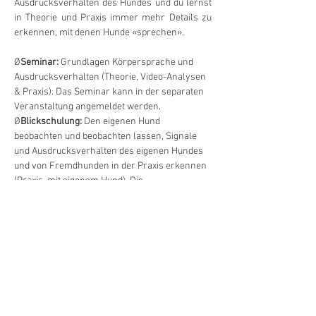
Ausdrucksverhalten des Hundes und du lernst 
in Theorie und Praxis immer mehr Details zu 
erkennen, mit denen Hunde «sprechen».
Ø
Seminar: 
Grundlagen Körpersprache und 
Ausdrucksverhalten (Theorie, Video-Analysen 
& Praxis). Das Seminar kann in der separaten 
Veranstaltung angemeldet werden.
Ø
Blickschulung: 
Den eigenen Hund 
beobachten und beobachten lassen, Signale 
und Ausdrucksverhalten des eigenen Hundes 
und von Fremdhunden in der Praxis erkennen 
(Praxis, mit eigenem Hund). Die 
Blickschulungen sind die perfekte Ergänzung 
für das Seminar, können jedoch auch separat 
gebucht werden! 
Blickschulungen
:  
FR 20.3.2026 17.00 Uhr / SA 9.5.2026 15.00 Uhr 
/ SA 4.7.2026 15.00 Uhr / SA 3.10.2026 15.00 
Uhr
(Dauer jeweils 2 Stunden)