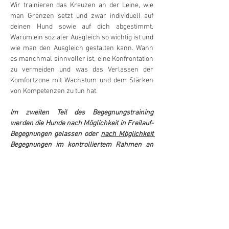
Wir trainieren das Kreuzen an der Leine, wie 
man Grenzen setzt und zwar individuell auf 
deinen Hund sowie auf dich abgestimmt. 
Warum ein sozialer Ausgleich so wichtig ist und 
wie man den Ausgleich gestalten kann. Wann 
es manchmal sinnvoller ist, eine Konfrontation 
zu vermeiden und was das Verlassen der 
Komfortzone mit Wachstum und dem Stärken 
von Kompetenzen zu tun hat.
Im zweiten Teil des Begegnungstraining 
werden die Hunde 
nach Möglichkeit 
in Freilauf-
Begegnungen gelassen oder 
nach Möglichkeit 
Begegnungen im kontrolliertem Rahmen an 
der Leine gestaltet. Das Ausdrucksverhalten 
und die Körpersprache der Hunde wird erklärt.
Bei Instabilitäten (innerartlich und/oder 
zwischenartlich) ist eine saubere 
Maulkorbgewöhnung sowie ein passender 
Maulkorb Bedingung für die Teilnahme.