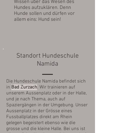
Wissen über das Wesen des
Hundes aufzuklären. Denn
Hunde sollen und dürfen vor
allem eins: Hund sein!
Standort Hundeschule
Namida
Die Hundeschule Namida befindet sich
in
Bad Zurzach
. Wir trainieren auf
unserem Aussenplatz oder in der Halle,
und je nach Thema, auch auf
Spaziergängen in der Umgebung. Unser
Aussenplatz in der Grösse eines
Fussballplatzes direkt am Rhein
gelegen begeistert ebenso wie die
grosse und die kleine Halle. Bei uns ist