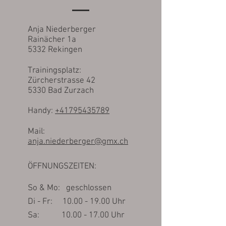
Anja Niederberger
Rainächer 1a
5332 Rekingen
Trainingsplatz:
Zürcherstrasse 42
5330 Bad Zurzach
Handy:
+41795435789
Mail:
anja.niederberger@gmx.ch
ÖFFNUNGSZEITEN:
So & Mo: geschlossen
Di - Fr:
10.00 - 19.00
Uhr
​​Sa:
10.00 - 17.00
Uhr​