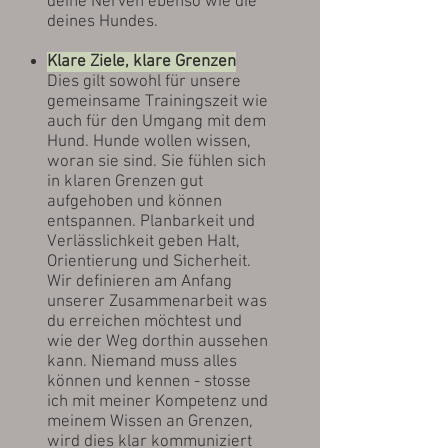
deine Nerven ebenso wie die
deines Hundes.
Klare Ziele, klare Grenzen
Dies gilt sowohl für unsere
gemeinsame Trainingszeit wie
auch für den Umgang mit dem
Hund. Hunde wollen wissen,
woran sie sind. Sie fühlen sich
in klaren Grenzen gut
aufgehoben und können
entspannen. Planbarkeit und
Verlässlichkeit geben Halt,
Orientierung und Sicherheit.
Wir definieren am Anfang
unserer Zusammenarbeit was
du erreichen möchtest und
wie der Weg dorthin aussehen
kann. Niemand muss alles
können und kennen - stosse
ich mit meiner Kompetenz und
meinem Wissen an Grenzen,
wird dies klar kommuniziert