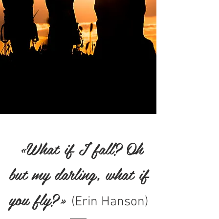
«What if I fall? Oh
but my darling, what if
you fly?»
(Erin Hanson)