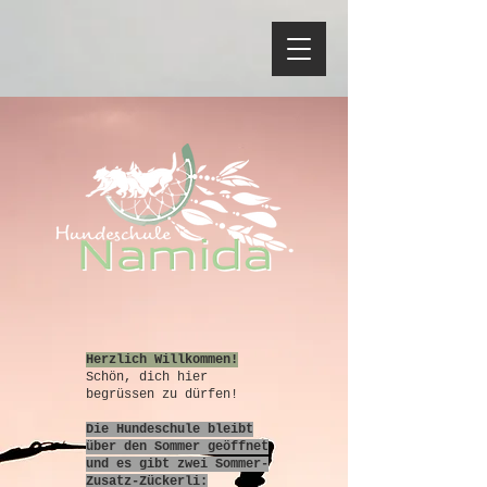
Herzlich Willkommen!
Schön, dich hier
begrüssen zu dürfen!
Die Hundeschule bleibt
über den Sommer geöffnet
und es gibt zwei Sommer-
Zusatz-Zückerli: