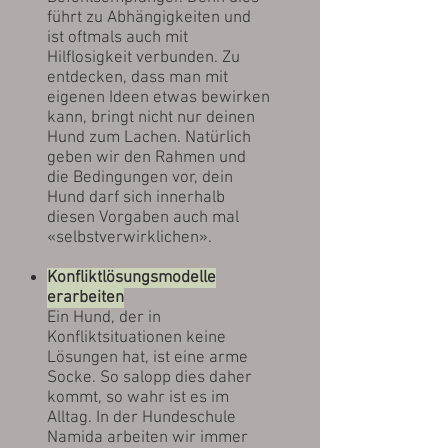
führt zu Abhängigkeiten und
ist oftmals auch mit
Hilflosigkeit verbunden. Zu
entdecken, dass man mit
eigenen Ideen etwas bewirken
kann, bringt nicht nur deinen
Hund zum Lachen. Natürlich
geben wir den Rahmen und
die Bedingungen vor, dein
Hund darf sich innerhalb
diesen Vorgaben auch mal
«selbstverwirklichen».
Konfliktlösungsmodelle
erarbeiten
Ein Hund, der in
Konfliktsituationen keine
Lösungen hat, ist eine arme
Socke. So salopp dies daher
kommt, so wahr ist es im
Alltag. In der Hundeschule
Namida arbeiten wir immer