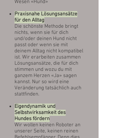
Wesen «Hund»
Praxisnahe Lösungsansätze
für den Alltag
Die schönste Methode bringt
nichts, wenn sie für dich
und/oder deinen Hund nicht
passt oder wenn sie mit
deinem Alltag nicht kompatibel
ist. Wir erarbeiten zusammen
Lösungsansätze, die für dich
stimmen und wozu du mit
ganzem Herzen «Ja» sagen
kannst. Nur so wird eine
Veränderung tatsächlich auch
stattfinden.
Eigendynamik und
Selbstwirksamkeit des
Hundes fördern
Wir wollen keinen Roboter an
unserer Seite, keinen reinen
Befehlsempfänger. Denn dies