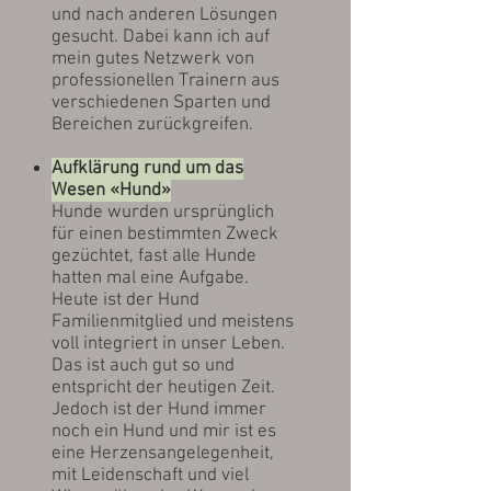
und nach anderen Lösungen
gesucht. Dabei kann ich auf
mein gutes Netzwerk von
professionellen Trainern aus
verschiedenen Sparten und
Bereichen zurückgreifen.
Aufklärung rund um das
Wesen «Hund»
Hunde wurden ursprünglich
für einen bestimmten Zweck
gezüchtet, fast alle Hunde
hatten mal eine Aufgabe.
Heute ist der Hund
Familienmitglied und meistens
voll integriert in unser Leben.
Das ist auch gut so und
entspricht der heutigen Zeit.
Jedoch ist der Hund immer
noch ein Hund und mir ist es
eine Herzensangelegenheit,
mit Leidenschaft und viel