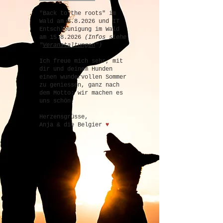
"Back to the roots" im
Wald am 8.8.2026 und IT
Entschleunigung im Wald
am
15.8.2026
(Infos siehe
"
Veranstaltungen
")
Ich freue mich sehr, mit
dir und deinem Hunden
einen wundervollen Sommer
zu geniessen, ganz nach
dem Motto: wir machen es
uns schön!
Herzensgrüsse,
Anja & die Belgier
♥