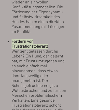
wieder an sinnvollen
Konfliktlösungsmodellen. Die
Förderung der Eigendynamik
und Selbstwirksamkeit des
Hundes haben einen direkten
Zusammenhang mit Lösungen
im Konflikt.
Fördern von
Frustrationstoleranz
Wer geht gelassen durchs
Leben? Ein Hund, der gelernt
hat, mit Frust umzugehen und
es auch einfach mal
hinzunehmen, dass etwas
doof, langweilig oder
unangenehm ist. Der
Schnellgefrustete neigt zu
Wutausbrüchen und zu für den
Menschen problematischem
Verhalten. Eine gesunde
Frustrationstoleranz schont