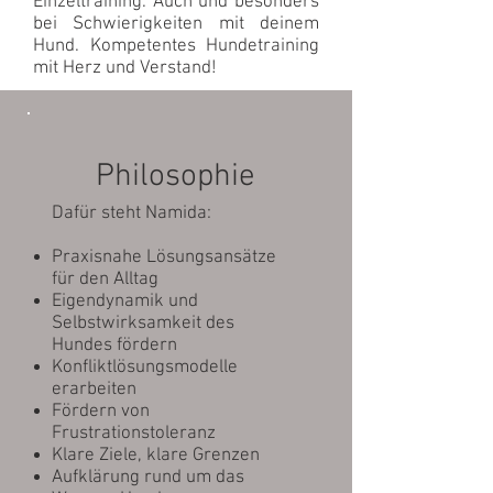
Einzeltraining. Auch und besonders
bei Schwierigkeiten mit deinem
Hund. Kompetentes Hundetraining
mit Herz und Verstand!
Philosophie
Dafür steht Namida:
Praxisnahe Lösungsansätze
für den Alltag
Eigendynamik und
Selbstwirksamkeit des
Hundes fördern
Konfliktlösungsmodelle
erarbeiten
Fördern von
Frustrationstoleranz
Klare Ziele, klare Grenzen
Aufklärung rund um das