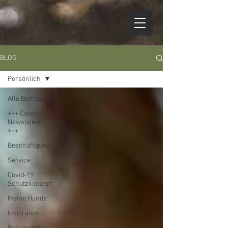
BLOG
Persönlich
Alle Beiträge
+++ Corona-
Newsticker
+++
Beschäftigung
Service
Covid-19
Schutzkonzept
Meine Hunde
Inspiration